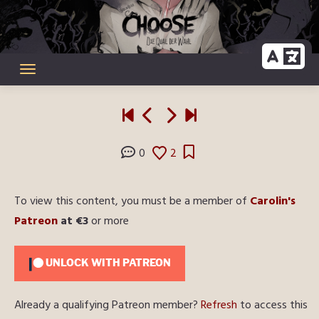
Skip
to
content
0
2
To view this content, you must be a member of
Carolin's
Patreon
at €3
or more
UNLOCK WITH PATREON
Already a qualifying Patreon member?
Refresh
to access this